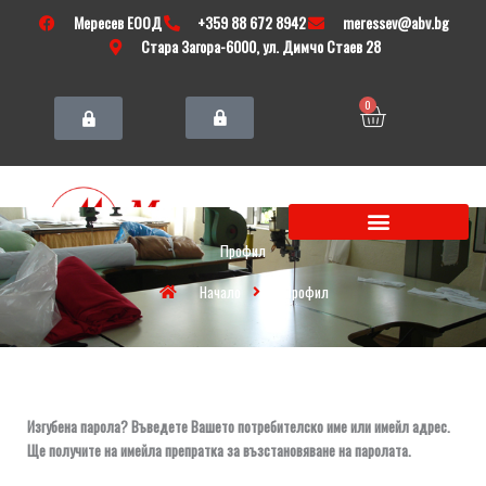
Skip
Мересев ЕООД
+359 88 672 8942
meressev@abv.bg
to
Стара Загора-6000, ул. Димчо Стаев 28
content
Cart
0
Профил
Начало
Профил
Задължително
Изгубена парола? Въведете Вашето потребителско име или имейл адрес.
Ще получите на имейла препратка за възстановяване на паролата.