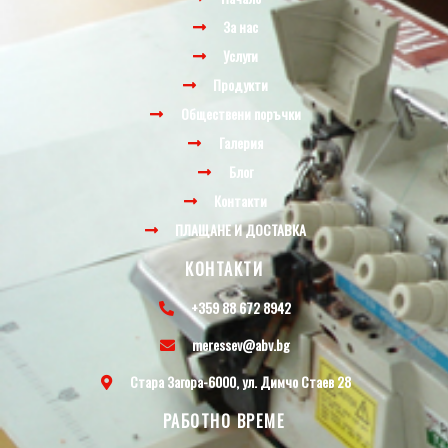
За нас
Услуги
Продукти
Обществени поръчки
Галерия
Блог
Контакти
ПЛАЩАНЕ И ДОСТАВКА
КОНТАКТИ
+359 88 672 8942
meressev@abv.bg
Стара Загора-6000, ул. Димчо Стаев 28
РАБОТНО ВРЕМЕ